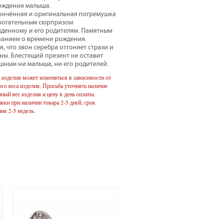
ождения малыша.
тончённая и оригинальная погремушка
трогательным сюрпризом
денному и его родителям. Памятным
анием о времени рождения.
я, что звон серебра отгоняет страхи и
ны. Блестящий презент не оставит
шным ни малыша, ни его родителей.
 изделия может изменяться в зависимости от
го веса изделия. Просьба уточнять наличие
чный вес изделия и цену в день оплаты.
вки при наличии товара 2-5 дней; срок
ия 2-5 недель.