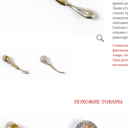
время р
Такая у
станет 
новорож
напомин
Считаетс
плохие с
равноду
Стоимость
фактическо
товара, то
Срок доста
изготовлен
ПОХОЖИЕ ТОВАРЫ