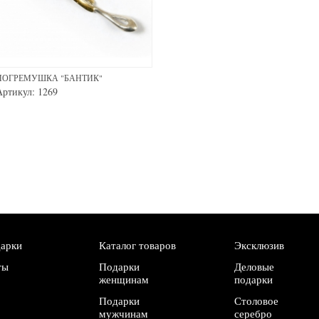
ПОГРЕМУШКА "БАНТИК"
Артикул: 1269
дарки
Каталог товаров
Эксклюзив
ты
Подарки
Деловые
женщинам
подарки
Подарки
Столовое
мужчинам
серебро