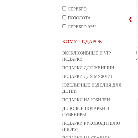
СЕРЕБРО
ПОЗОЛОТА
СЕРЕБРО 925°
КОМУ ПОДАРОК
ЕМУШКА "МАЛЬЧИК С
ПОГРЕМУШКА "БАБОЧКА"
ЭКСКЛЮЗИВНЫЕ И VIP
М"
Артикул: 174
ПОДАРКИ
ул: 181
ПОДАРКИ ДЛЯ ЖЕНЩИН
ПОДАРКИ ДЛЯ МУЖЧИН
ЮВЕЛИРНЫЕ ИЗДЕЛИЯ ДЛЯ
ДЕТЕЙ
ПОДАРКИ НА ЮБИЛЕЙ
ДЕЛОВЫЕ ПОДАРКИ И
СУВЕНИРЫ
ПОДАРКИ РУКОВОДИТЕЛЮ
(ШЕФУ)
ПОДАРКИ НА СВАДЬБУ