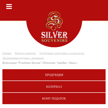
Toggle
navigation
Главная
Каталог товаров
Серебряные статуэтки и композиции
Эксклюзивные игрушки с механикой
Композиция "Рождение Христа" (Позолота; Серебро; Эмаль.)
ПРОДУКЦИЯ
МАТЕРИАЛ
КОМУ ПОДАРОК