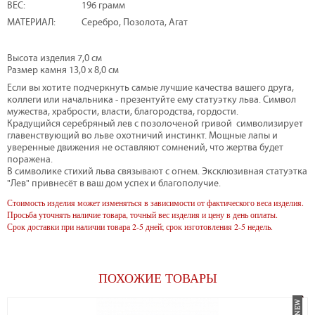
ВЕС:
196 грамм
МАТЕРИАЛ:
Серебро, Позолота, Агат
Высота изделия 7,0 см
Размер камня 13,0 х 8,0 см
Если вы хотите подчеркнуть самые лучшие качества вашего друга,
коллеги или начальника - презентуйте ему статуэтку льва. Символ
мужества, храбрости, власти, благородства, гордости.
Крадущийся серебряный лев с позолоченой гривой символизирует
главенствующий во льве охотничий инстинкт. Мощные лапы и
уверенные движения не оставляют сомнений, что жертва будет
поражена.
В символике стихий льва связывают с огнем. Эксклюзивная статуэтка
"Лев" привнесёт в ваш дом успех и благополучие.
Стоимость изделия может изменяться в зависимости от фактического веса изделия.
Просьба уточнять наличие товара, точный вес изделия и цену в день оплаты.
Срок доставки при наличии товара 2-5 дней; срок изготовления 2-5 недель.
ПОХОЖИЕ ТОВАРЫ