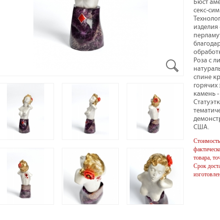
Бюст ам
секс-сим
Техноло
изделия 
перламу
благода
обработк
Роза с л
натураль
спине к
горячих
камень -
Статуэтк
тематиче
демонст
США.
Стоимость
фактическо
товара, то
Срок доста
изготовлен