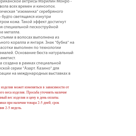
ериканской актрисы Мэрилин Монро -
вола всех времен и киноэпох.
гическая "изюминка" серебряного
- будто светящаяся изнутри
тром кожа. Такой эффект достигнут
ря специальной пескоструйной
е металла.
истьями в волосах выполнена из
ного коралла и янтаря. Знак "бубна" на
расотки выполнен по технологии
 эмалей. Основание бюста натуральный
 аметист.
а создана в рамках специальной
ской серии "Азарт. Казино" для
рации на международных выставках в
 изделия может изменяться в зависимости от
го веса изделия. Просьба уточнять наличие
чный вес изделия и цену в день оплаты.
вки при наличии товара 2-5 дней; срок
ия 2-5 недель.